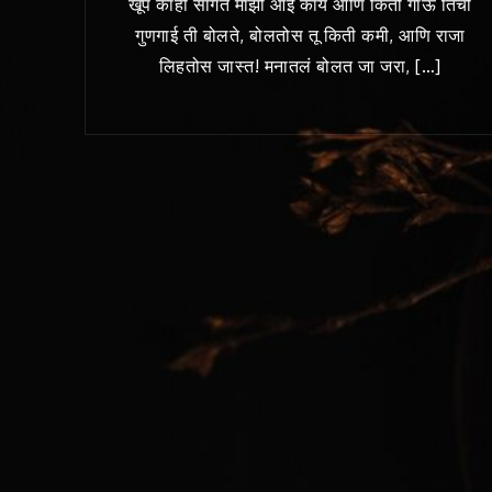
खूप काही सांगते माझी आई काय आणि किती गाऊ तिची
गुणगाई ती बोलते, बोलतोस तू किती कमी, आणि राजा
लिहतोस जास्त! मनातलं बोलत जा जरा, […]