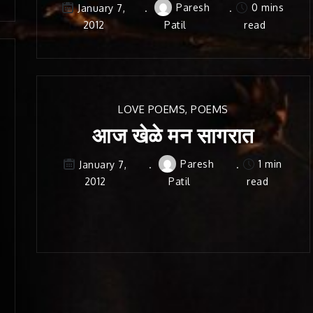
Paresh
0 mins
January 7,
2012
Patil
read
LOVE POEMS
,
POEMS
आज खेळे मन सागरात
Paresh
1 min
January 7,
2012
Patil
read