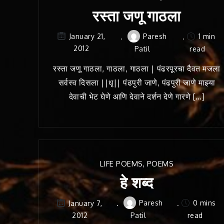
रस्ता जणू गाठला
Paresh
1 min
January 21,
2012
Patil
read
रस्ता जणू गाठला, गाठला, गाठला | पंढरपूरचा दैवत मजला
सर्वस्व दिसला ||धृ|| पंढपुरी जाणे, पंढपुरी जाणे माझ्या
देवाची भेट घेणे आणि देवाने दर्शन देणे गारणे […]
LIFE POEMS
,
POEMS
हे शब्द
Paresh
0 mins
January 7,
2012
Patil
read