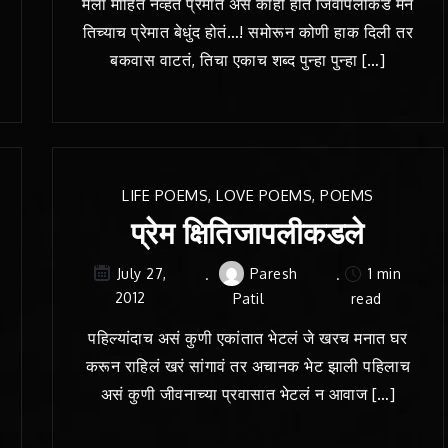
मला माहित नव्हतं प्रेमात असं काही होतं जिवापलीकडे मन
तिच्याच प्रेमात बेधुंद होतं…! समोरून कोणी हाक दिली तर
बकवास वाटतं, तिचा एकाच शब्द पुन्हा पुन्हा […]
LIFE POEMS
,
LOVE POEMS
,
POEMS
प्रेम क्षितिजापलीकडले
Paresh
1 min
July 27,
2012
Patil
read
पहिल्यांदाच असं कुणी एकांतात भेटलं जे खरच मनात घर
करून राहिलं खरं सांगावं तर अचानक भेट झाली पहिलाच
असं कुणी जीवनाच्या प्रवासात भेटलं न आवाज […]