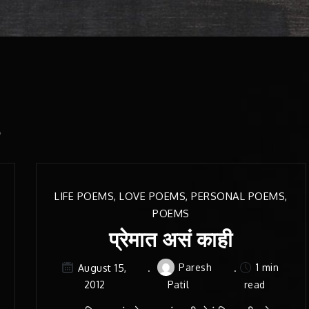
s
LIFE POEMS
,
LOVE POEMS
,
PERSONAL POEMS
,
POEMS
प्रेमात असं काही
Paresh
1 min
August 15,
2012
Patil
read