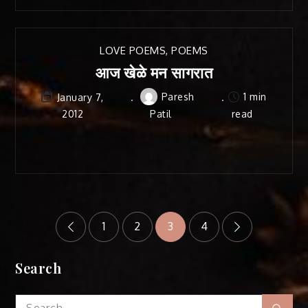
LOVE POEMS
,
POEMS
आज खेळे मन सागरात
Paresh
1 min
January 7,
2012
Patil
read
Posts
1
2
3
4
pagination
Search
Search
Sear