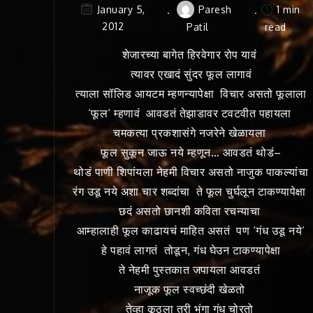
Paresh
1 min
January 5,
2012
Patil
read
शेजारच्या बागेत हिरवेगार रोप यावं
त्यावर एखादं सुंदर फूल लागावं
त्याला सॉलिड आयटम म्हणन्यापेक्षा विचार असतो फूलाला
‘फूल‘ म्हणावं आवडतं तेझाडावर टवटवीत पहायला
चमकत्या प्रकशासंगे नजरेने खेळायला
फूल सुकून जाऊ नये म्हणून… आवडतं थोडं–
थोडं पाणी शिपांयला नेहमी विचार असतो नाजुक पाकल्यांचा
रंग उडू नये अशा चार शब्दांचा ते फूल चुर्घलून टाकण्यापेक्षा
छदं असतो छानशी कविता रचन्याचा
आम्हालाही फूल काढायचं माहित असतं पण ‘गंध उडू नये‘
हे पहावं लागतं तोडून, गंध घेउन टाकण्यापेक्षा
ते नेहमी पुस्तकात जपायला आवडतं
नाजूक फूल स्वच्छंदी खेळतो
तेव्हा कूठला तरी भुंगा गंध चोरतो