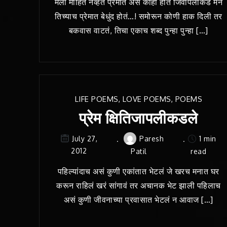
मला माहित नव्हतं प्रेमात असं काही होतं जिवापलीकडे मन
तिच्याच प्रेमात बेधुंद होतं…! समोरून कोणी हाक दिली तर
बकवास वाटतं, तिचा एकाच शब्द पुन्हा पुन्हा […]
LIFE POEMS
,
LOVE POEMS
,
POEMS
प्रेम क्षितिजापलीकडले
Paresh
1 min
July 27,
2012
Patil
read
पहिल्यांदाच असं कुणी एकांतात भेटलं जे खरच मनात घर
करून राहिलं खरं सांगावं तर अचानक भेट झाली पहिलाच
असं कुणी जीवनाच्या प्रवासात भेटलं न आवाज […]