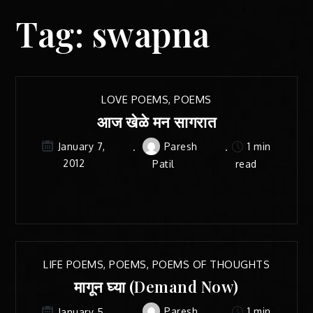
Tag:
swapna
LOVE POEMS
,
POEMS
आज खेळे मन सागरात
Paresh
1 min
January 7,
2012
Patil
read
LIFE POEMS
,
POEMS
,
POEMS OF THOUGHTS
मागून घ्या (Demand Now)
Paresh
1 min
January 5,