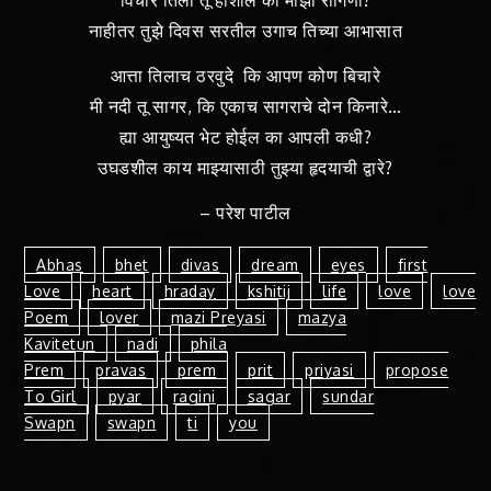
नाहीतर तुझे दिवस सरतील उगाच तिच्या आभासात
आत्ता तिलाच ठरवुदे कि आपण कोण बिचारे
मी नदी तू सागर, कि एकाच सागराचे दोन किनारे…
ह्या आयुष्यत भेट होईल का आपली कधी?
उघडशील काय माझ्यासाठी तुझ्या हृदयाची द्वारे?
– परेश पाटील
Abhas
Bhet
Divas
Dream
Eyes
First
Love
Heart
Hraday
Kshitij
Life
Love
Love
Poem
Lover
Mazi Preyasi
Mazya
Kavitetun
Nadi
Phila
Prem
Pravas
Prem
Prit
Priyasi
Propose
To Girl
Pyar
Ragini
Sagar
Sundar
Swapn
Swapn
Ti
You